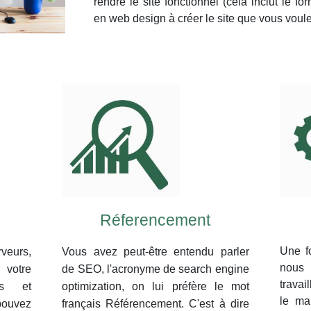
rendre le site fonctionnel (cela inclut le f
en web design à créer le site que vous voule
Réferencement
Une fo
veurs,
Vous avez peut-être entendu parler
nous 
 votre
de SEO, l'acronyme de search engine
travai
es et
optimization, on lui préfère le mot
le ma
pouvez
français Référencement. C'est à dire