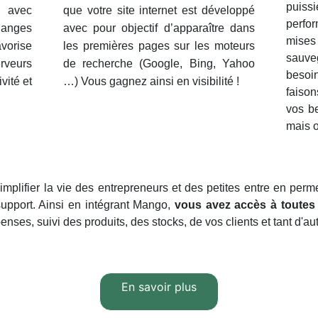
puis
t avec
que votre site internet est développé
perfor
hanges
avec pour objectif d’apparaître dans
mise
avorise
les premières pages sur les moteurs
sauv
rveurs
de
recherche
(Google, Bing, Yahoo
besoi
ivité et
…) Vous gagnez ainsi en visibilité !
faison
vos b
mais o
implifier la vie des entrepreneurs et des petites entre en perm
 support. Ainsi en intégrant Mango,
vous avez accès à toutes 
nses, suivi des produits, des stocks, de vos clients et tant d'aut
En savoir plus