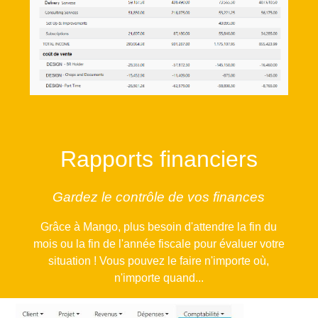
Rapports financiers
Gardez le contrôle de vos finances
Grâce à Mango, plus besoin d'attendre la fin du
mois ou la fin de l'année fiscale pour évaluer votre
situation ! Vous pouvez le faire n'importe où,
n'importe quand
...
Profitez de l'essentiel et de